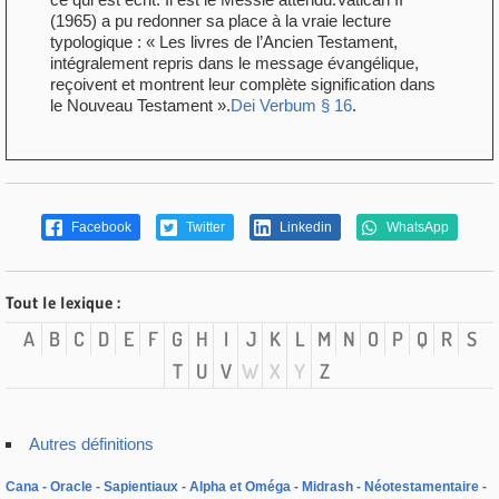
(1965) a pu redonner sa place à la vraie lecture
typologique : « Les livres de l’Ancien Testament,
intégralement repris dans le message évangélique,
reçoivent et montrent leur complète signification dans
le Nouveau Testament ».
Dei Verbum § 16
.
Facebook
Twitter
Linkedin
WhatsApp
Tout le lexique :
A
B
C
D
E
F
G
H
I
J
K
L
M
N
O
P
Q
R
S
T
U
V
W
X
Y
Z
Autres définitions
Cana
Oracle
Sapientiaux
Alpha et Oméga
Midrash
Néotestamentaire