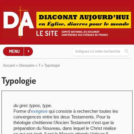
MENU
Accueil
»
Glossaire
»
T
»
Typologie
Typologie
du grec typos, type.
Forme d’
exégèse
qui consiste à rechercher toutes les
convergences entre les deux Testaments. Pour la
théologie chrétienne l’Ancien Testament n’est que la
préparation du Nouveau, dans lequel le Christ réalise
ce qui est écrit. Il est le Messie attendu.Vatican II