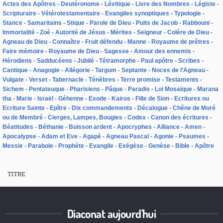
Actes des Apôtres
Deutéronome
Lévitique
Livre des Nombres
Légiste
Scripturaire
Vétérotestamentaire
Evangiles synoptiques
Typologie
Stance
Samaritains
Stique
Parole de Dieu
Puits de Jacob
Rabbouni
Immortalité
Zoè
Autorité de Jésus
Mérites
Seigneur
Colère de Dieu
Agneau de Dieu
Connaître
Fruit défendu
Manne
Royaume de prêtres
Faire mémoire
Royaume de Dieu
Sagesse
Amour des ennemis
Hérodiens
Sadducéens
Jubilé
Tétramorphe
Paul apôtre
Scribes
Cantique
Anagogie
Allégorie
Targum
Septante
Noces de l’Agneau
Vulgate
Verset
Tabernacle
Ténèbres
Terre promise
Testaments
Sichem
Pentateuque
Pharisiens
Pâque
Paradis
Loi Mosaïque
Marana
tha
Marie
Israël
Géhenne
Exode
Kairos
Fille de Sion
Ecritures ou
Ecriture Sainte
Epître
Dix commandements
Décalogue
Chêne de Moré
ou de Membré
Cierges, Lampes, Bougies
Codex
Canon des écritures
Béatitudes
Béthanie
Buisson ardent
Apocryphes
Alliance
Amen
Apocalypse
Adam et Eve
Agapè
Agneau Pascal
Agonie
Psaumes
Messie
Parabole
Prophète
Evangile
Exégèse
Genèse
Bible
Apôtre
TITRE
Diaconat aujourd'hui