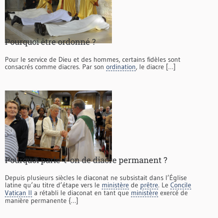
Pourquoi être ordonné ?
Pour le service de Dieu et des hommes, certains fidèles sont
consacrés comme diacres. Par son
ordination
, le diacre […]
Pourquoi parle-t-on de diacre permanent ?
Depuis plusieurs siècles le diaconat ne subsistait dans l’Église
latine qu’au titre d’étape vers le
ministère
de
prêtre
. Le
Concile
Vatican II
a rétabli le diaconat en tant que
ministère
exercé de
manière permanente {…]