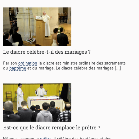
Le diacre célèbre-t-il des mariages ?
Par son
ordination
le diacre est ministre ordinaire des sacrements
du
baptême
et du mariage, Le diacre célèbre des mariages […]
Est-ce que le diacre remplace le prêtre ?
Même si, comme le
prêtre
, il célèbre des baptêmes et des