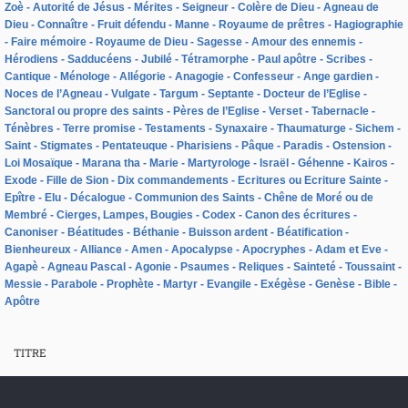
Zoè
Autorité de Jésus
Mérites
Seigneur
Colère de Dieu
Agneau de
Dieu
Connaître
Fruit défendu
Manne
Royaume de prêtres
Hagiographie
Faire mémoire
Royaume de Dieu
Sagesse
Amour des ennemis
Hérodiens
Sadducéens
Jubilé
Tétramorphe
Paul apôtre
Scribes
Cantique
Ménologe
Allégorie
Anagogie
Confesseur
Ange gardien
Noces de l’Agneau
Vulgate
Targum
Septante
Docteur de l’Eglise
Sanctoral ou propre des saints
Pères de l’Eglise
Verset
Tabernacle
Ténèbres
Terre promise
Testaments
Synaxaire
Thaumaturge
Sichem
Saint
Stigmates
Pentateuque
Pharisiens
Pâque
Paradis
Ostension
Loi Mosaïque
Marana tha
Marie
Martyrologe
Israël
Géhenne
Kairos
Exode
Fille de Sion
Dix commandements
Ecritures ou Ecriture Sainte
Epître
Elu
Décalogue
Communion des Saints
Chêne de Moré ou de
Membré
Cierges, Lampes, Bougies
Codex
Canon des écritures
Canoniser
Béatitudes
Béthanie
Buisson ardent
Béatification
Bienheureux
Alliance
Amen
Apocalypse
Apocryphes
Adam et Eve
Agapè
Agneau Pascal
Agonie
Psaumes
Reliques
Sainteté
Toussaint
Messie
Parabole
Prophète
Martyr
Evangile
Exégèse
Genèse
Bible
Apôtre
TITRE