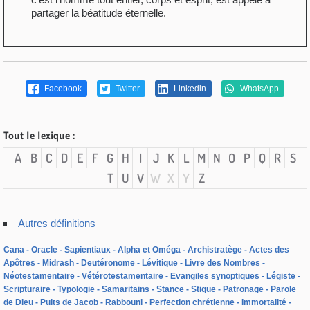
partager la béatitude éternelle.
Facebook
Twitter
Linkedin
WhatsApp
Tout le lexique :
A
B
C
D
E
F
G
H
I
J
K
L
M
N
O
P
Q
R
S
T
U
V
W
X
Y
Z
Autres définitions
Cana
Oracle
Sapientiaux
Alpha et Oméga
Archistratège
Actes des
Apôtres
Midrash
Deutéronome
Lévitique
Livre des Nombres
Néotestamentaire
Vétérotestamentaire
Evangiles synoptiques
Légiste
Scripturaire
Typologie
Samaritains
Stance
Stique
Patronage
Parole
de Dieu
Puits de Jacob
Rabbouni
Perfection chrétienne
Immortalité