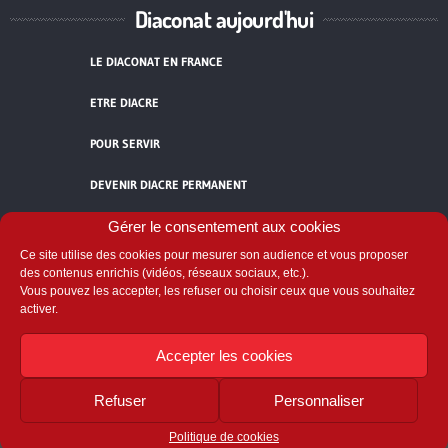
Diaconat aujourd'hui
LE DIACONAT EN FRANCE
ETRE DIACRE
POUR SERVIR
DEVENIR DIACRE PERMANENT
TÉMOIGNAGES
Gérer le consentement aux cookies
Ce site utilise des cookies pour mesurer son audience et vous proposer
ACCUEIL
des contenus enrichis (vidéos, réseaux sociaux, etc.).
Vous pouvez les accepter, les refuser ou choisir ceux que vous souhaitez
activer.
Accepter les cookies
Refuser
Personnaliser
Comité National du Diaconat
58 avenue de Breteuil - 75007 Paris
Politique de cookies