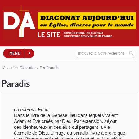
MENU
Accueil
»
Glossaire
»
P
»
Paradis
Paradis
en hébreu : Eden
Dans le livre de la Genèse, lieu dans lequel vivaient
Adam et Eve créés par Dieu. Par extension, séjour
des bienheureux et des élus qui partagent la vie
éternelle de Dieu. L’image du paradis invite à croire que
c’est l’homme tout entier, corps et esprit, est appelé à