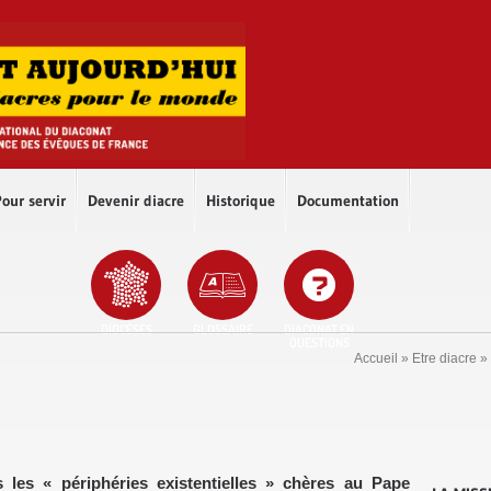
our servir
Devenir diacre
Historique
Documentation
DIOCÈSES
GLOSSAIRE
DIACONAT EN
QUESTIONS
Accueil
»
Etre diacre
»
s les « périphéries existentielles » chères au Pape