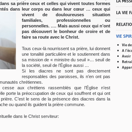
LA MISS
 dans sa prière ceux et celles qui vivent toutes formes
intés dans leur corps ou dans leur cœur … ceux qui
LA VIE 
vivent de douloureuses
situation
familiales, professionnelles ou
RELATIO
personnelles. …. Mais aussi ceux qui n’ont
pas découvert le bonheur de croire et de
VIE SPI
faire sa route avec le Christ.
Vie de
Tous ceux-là nourrissent sa prière, lui donnent
A l’éc
une tonalité particulière et le soutiennent dans
Avoir
sa mission de « ministre du seuil »… seuil de
Retrai
la société, seuil de l’Église aussi …
Appar
Si les diacres ne sont pas directement
responsables des paroisses, ils n’en ont pas
munautés chrétiennes.
cesse aux chrétiens rassemblés que l’Église n’est
e porte la préoccupation de ceux qui souffrent et qui ont
 prière. C’est le sens de la présence des diacres dans la
anche ou quand ils guident la prière commune.
ituelle dans le Christ serviteur: