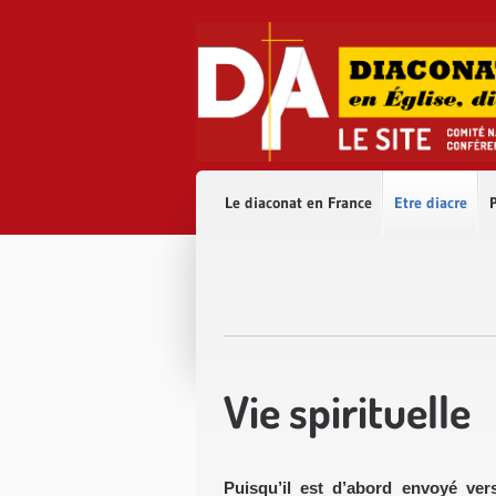
Accès direct au contenu
Accès direct à la recherche
Accès direct au menu
Le diaconat en France
Etre diacre
P
Vie spirituelle
Puisqu’il est d’abord envoyé ver