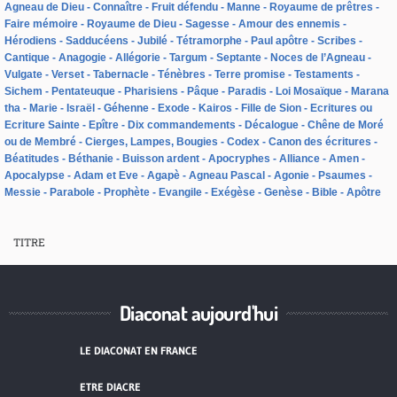
Agneau de Dieu
Connaître
Fruit défendu
Manne
Royaume de prêtres
Faire mémoire
Royaume de Dieu
Sagesse
Amour des ennemis
Hérodiens
Sadducéens
Jubilé
Tétramorphe
Paul apôtre
Scribes
Cantique
Anagogie
Allégorie
Targum
Septante
Noces de l’Agneau
Vulgate
Verset
Tabernacle
Ténèbres
Terre promise
Testaments
Sichem
Pentateuque
Pharisiens
Pâque
Paradis
Loi Mosaïque
Marana
tha
Marie
Israël
Géhenne
Exode
Kairos
Fille de Sion
Ecritures ou
Ecriture Sainte
Epître
Dix commandements
Décalogue
Chêne de Moré
ou de Membré
Cierges, Lampes, Bougies
Codex
Canon des écritures
Béatitudes
Béthanie
Buisson ardent
Apocryphes
Alliance
Amen
Apocalypse
Adam et Eve
Agapè
Agneau Pascal
Agonie
Psaumes
Messie
Parabole
Prophète
Evangile
Exégèse
Genèse
Bible
Apôtre
TITRE
Diaconat aujourd'hui
LE DIACONAT EN FRANCE
ETRE DIACRE