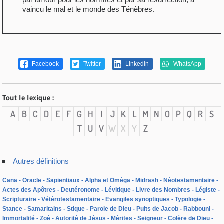
vaincu le mal et le monde des Ténèbres.
Facebook
Twitter
Linkedin
WhatsApp
Tout le lexique :
A
B
C
D
E
F
G
H
I
J
K
L
M
N
O
P
Q
R
S
T
U
V
W
X
Y
Z
Autres définitions
Cana
Oracle
Sapientiaux
Alpha et Oméga
Midrash
Néotestamentaire
Actes des Apôtres
Deutéronome
Lévitique
Livre des Nombres
Légiste
Scripturaire
Vétérotestamentaire
Evangiles synoptiques
Typologie
Stance
Samaritains
Stique
Parole de Dieu
Puits de Jacob
Rabbouni
Immortalité
Zoè
Autorité de Jésus
Mérites
Seigneur
Colère de Dieu