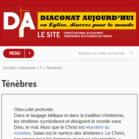
MENU
Accueil
»
Glossaire
»
T
»
Ténèbres
Ténèbres
Obscurité profonde.
Dans le langage biblique et dans la tradition chrétienne,
les ténèbres symbolisent et désignent le monde sans
Dieu, le mal. Alors que le Christ est «
lumière du
monde
», Satan est le «prince des ténèbres». Le Christ,
par amour pour les hommes et par sa résurrection, a