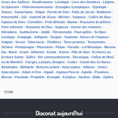
Actes des Apôtres
Deutéronome
Lévitique
Livre des Nombres
Légiste
Scripturaire
Vétérotestamentaire
Evangiles synoptiques
Typologie
Stance
Samaritains
Stique
Parole de Dieu
Puits de Jacob
Rabbouni
Immortalité
Zoè
Autorité de Jésus
Mérites
Seigneur
Colère de Dieu
Agneau de Dieu
Connaître
Fruit défendu
Manne
Royaume de prêtres
Faire mémoire
Royaume de Dieu
Sagesse
Amour des ennemis
Hérodiens
Sadducéens
Jubilé
Tétramorphe
Paul apôtre
Scribes
Cantique
Anagogie
Allégorie
Targum
Septante
Noces de l’Agneau
Vulgate
Verset
Tabernacle
Ténèbres
Terre promise
Testaments
Sichem
Pentateuque
Pharisiens
Pâque
Paradis
Loi Mosaïque
Marana
tha
Marie
Israël
Géhenne
Exode
Kairos
Fille de Sion
Ecritures ou
Ecriture Sainte
Epître
Dix commandements
Décalogue
Chêne de Moré
ou de Membré
Cierges, Lampes, Bougies
Codex
Canon des écritures
Béatitudes
Béthanie
Buisson ardent
Apocryphes
Alliance
Amen
Apocalypse
Adam et Eve
Agapè
Agneau Pascal
Agonie
Psaumes
Messie
Parabole
Prophète
Evangile
Exégèse
Genèse
Bible
Apôtre
TITRE
Diaconat aujourd'hui