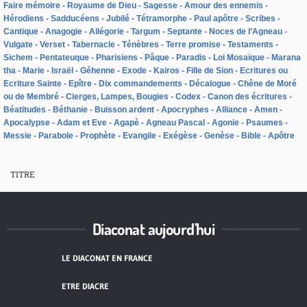
Faire mémoire
Royaume de Dieu
Sagesse
Amour des ennemis
Hérodiens
Sadducéens
Jubilé
Tétramorphe
Paul apôtre
Scribes
Cantique
Anagogie
Allégorie
Targum
Septante
Noces de l’Agneau
Vulgate
Verset
Tabernacle
Ténèbres
Terre promise
Testaments
Sichem
Pentateuque
Pharisiens
Pâque
Paradis
Loi Mosaïque
Marana
tha
Marie
Israël
Géhenne
Exode
Kairos
Fille de Sion
Ecritures ou
Ecriture Sainte
Epître
Dix commandements
Décalogue
Chêne de Moré
ou de Membré
Cierges, Lampes, Bougies
Codex
Canon des écritures
Béatitudes
Béthanie
Buisson ardent
Apocryphes
Alliance
Amen
Apocalypse
Adam et Eve
Agapè
Agneau Pascal
Agonie
Psaumes
Messie
Parabole
Prophète
Evangile
Exégèse
Genèse
Bible
Apôtre
TITRE
Diaconat aujourd'hui
LE DIACONAT EN FRANCE
ETRE DIACRE