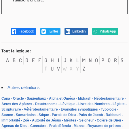
Facebook
Twitter
Linkedin
WhatsApp
Tout le lexique :
A
B
C
D
E
F
G
H
I
J
K
L
M
N
O
P
Q
R
S
T
U
V
W
X
Y
Z
Autres définitions
Cana
Oracle
Sapientiaux
Alpha et Oméga
Midrash
Néotestamentaire
Actes des Apôtres
Deutéronome
Lévitique
Livre des Nombres
Légiste
Scripturaire
Vétérotestamentaire
Evangiles synoptiques
Typologie
Stance
Samaritains
Stique
Parole de Dieu
Puits de Jacob
Rabbouni
Immortalité
Zoè
Autorité de Jésus
Mérites
Seigneur
Colère de Dieu
Agneau de Dieu
Connaître
Fruit défendu
Manne
Royaume de prêtres