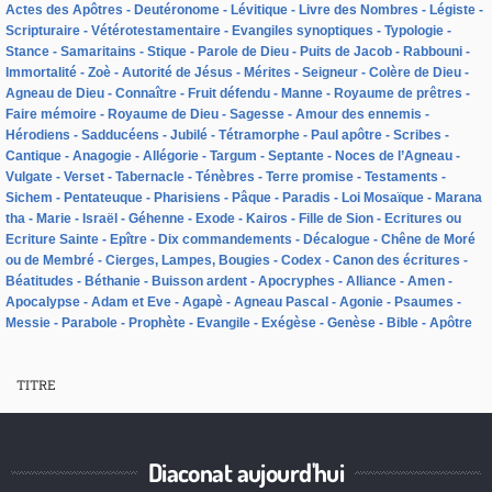
Actes des Apôtres
Deutéronome
Lévitique
Livre des Nombres
Légiste
Scripturaire
Vétérotestamentaire
Evangiles synoptiques
Typologie
Stance
Samaritains
Stique
Parole de Dieu
Puits de Jacob
Rabbouni
Immortalité
Zoè
Autorité de Jésus
Mérites
Seigneur
Colère de Dieu
Agneau de Dieu
Connaître
Fruit défendu
Manne
Royaume de prêtres
Faire mémoire
Royaume de Dieu
Sagesse
Amour des ennemis
Hérodiens
Sadducéens
Jubilé
Tétramorphe
Paul apôtre
Scribes
Cantique
Anagogie
Allégorie
Targum
Septante
Noces de l’Agneau
Vulgate
Verset
Tabernacle
Ténèbres
Terre promise
Testaments
Sichem
Pentateuque
Pharisiens
Pâque
Paradis
Loi Mosaïque
Marana
tha
Marie
Israël
Géhenne
Exode
Kairos
Fille de Sion
Ecritures ou
Ecriture Sainte
Epître
Dix commandements
Décalogue
Chêne de Moré
ou de Membré
Cierges, Lampes, Bougies
Codex
Canon des écritures
Béatitudes
Béthanie
Buisson ardent
Apocryphes
Alliance
Amen
Apocalypse
Adam et Eve
Agapè
Agneau Pascal
Agonie
Psaumes
Messie
Parabole
Prophète
Evangile
Exégèse
Genèse
Bible
Apôtre
TITRE
Diaconat aujourd'hui