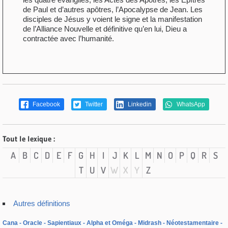
de Paul et d’autres apôtres, l’Apocalypse de Jean. Les
disciples de Jésus y voient le signe et la manifestation
de l’Alliance Nouvelle et définitive qu’en lui, Dieu a
contractée avec l’humanité.
Facebook
Twitter
Linkedin
WhatsApp
Tout le lexique :
A
B
C
D
E
F
G
H
I
J
K
L
M
N
O
P
Q
R
S
T
U
V
W
X
Y
Z
Autres définitions
Cana
Oracle
Sapientiaux
Alpha et Oméga
Midrash
Néotestamentaire