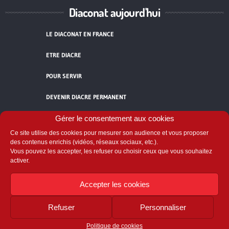
Diaconat aujourd'hui
LE DIACONAT EN FRANCE
ETRE DIACRE
POUR SERVIR
DEVENIR DIACRE PERMANENT
TÉMOIGNAGES
Gérer le consentement aux cookies
Ce site utilise des cookies pour mesurer son audience et vous proposer
ACCUEIL
des contenus enrichis (vidéos, réseaux sociaux, etc.).
Vous pouvez les accepter, les refuser ou choisir ceux que vous souhaitez
activer.
Accepter les cookies
Refuser
Personnaliser
Comité National du Diaconat
58 avenue de Breteuil - 75007 Paris
Politique de cookies