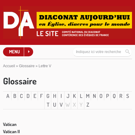
MENU
Accueil
»
Glossaire
»
Lettre V
Glossaire
A
B
C
D
E
F
G
H
I
J
K
L
M
N
O
P
Q
R
S
T
U
V
W
X
Y
Z
Vatican
Vatican II