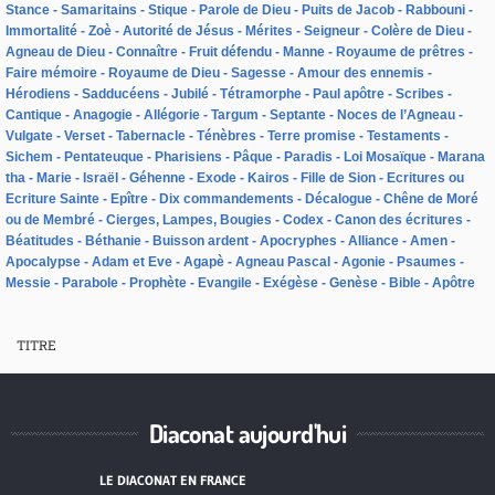
Stance
Samaritains
Stique
Parole de Dieu
Puits de Jacob
Rabbouni
Immortalité
Zoè
Autorité de Jésus
Mérites
Seigneur
Colère de Dieu
Agneau de Dieu
Connaître
Fruit défendu
Manne
Royaume de prêtres
Faire mémoire
Royaume de Dieu
Sagesse
Amour des ennemis
Hérodiens
Sadducéens
Jubilé
Tétramorphe
Paul apôtre
Scribes
Cantique
Anagogie
Allégorie
Targum
Septante
Noces de l’Agneau
Vulgate
Verset
Tabernacle
Ténèbres
Terre promise
Testaments
Sichem
Pentateuque
Pharisiens
Pâque
Paradis
Loi Mosaïque
Marana
tha
Marie
Israël
Géhenne
Exode
Kairos
Fille de Sion
Ecritures ou
Ecriture Sainte
Epître
Dix commandements
Décalogue
Chêne de Moré
ou de Membré
Cierges, Lampes, Bougies
Codex
Canon des écritures
Béatitudes
Béthanie
Buisson ardent
Apocryphes
Alliance
Amen
Apocalypse
Adam et Eve
Agapè
Agneau Pascal
Agonie
Psaumes
Messie
Parabole
Prophète
Evangile
Exégèse
Genèse
Bible
Apôtre
TITRE
Diaconat aujourd'hui
LE DIACONAT EN FRANCE