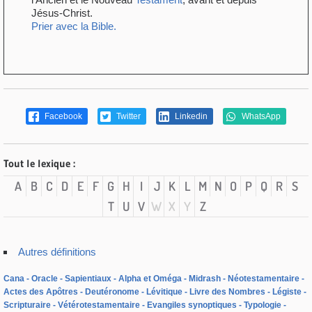
Jésus-Christ.
Prier avec la Bible.
Facebook
Twitter
Linkedin
WhatsApp
Tout le lexique :
A
B
C
D
E
F
G
H
I
J
K
L
M
N
O
P
Q
R
S
T
U
V
W
X
Y
Z
Autres définitions
Cana
Oracle
Sapientiaux
Alpha et Oméga
Midrash
Néotestamentaire
Actes des Apôtres
Deutéronome
Lévitique
Livre des Nombres
Légiste
Scripturaire
Vétérotestamentaire
Evangiles synoptiques
Typologie