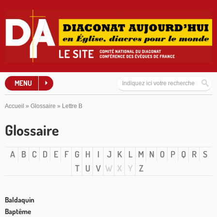
MENU
Accueil
»
Glossaire
»
Lettre B
Glossaire
A
B
C
D
E
F
G
H
I
J
K
L
M
N
O
P
Q
R
S
T
U
V
W
X
Y
Z
Baldaquin
Baptême