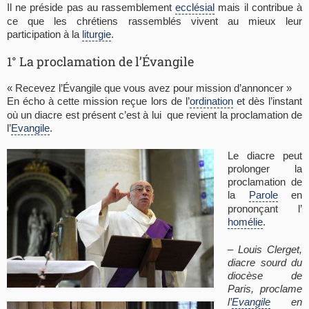
Il ne préside pas au rassemblement
ecclésial
mais il contribue à
ce que les chrétiens rassemblés vivent au mieux leur
participation à la
liturgie
.
1° La proclamation de l’Évangile
« Recevez l’Évangile que vous avez pour mission d’annoncer »
En écho à cette mission reçue lors de l’
ordination
et dès l’instant
où un diacre est présent c’est à lui que revient la proclamation de
l’
Evangile
.
Le diacre peut
prolonger la
proclamation de
la
Parole
en
prononçant l’
homélie
.
– Louis Clerget,
diacre sourd du
diocèse de
Paris, proclame
l’
Evangile
en