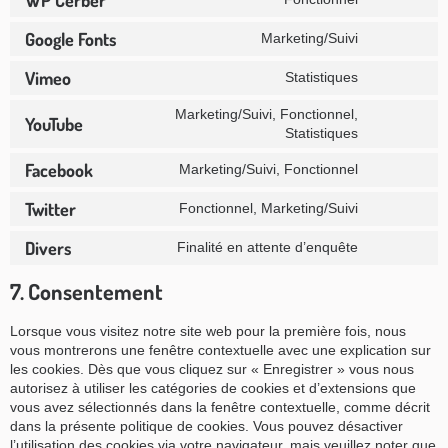
Consent
matomo
to
service
Google Fonts
Marketing/Suivi
Consent
wp-
to
cerber
service
Vimeo
Statistiques
Consent
google-
to
fonts
service
Marketing/Suivi, Fonctionnel,
YouTube
vimeo
Consent
Statistiques
to
service
Facebook
Marketing/Suivi, Fonctionnel
youtube
Consent
to
service
Twitter
Fonctionnel, Marketing/Suivi
Consent
facebook
to
service
Divers
Finalité en attente d’enquête
Consent
twitter
to
service
7. Consentement
divers
Lorsque vous visitez notre site web pour la première fois, nous
vous montrerons une fenêtre contextuelle avec une explication sur
les cookies. Dès que vous cliquez sur « Enregistrer » vous nous
autorisez à utiliser les catégories de cookies et d’extensions que
vous avez sélectionnés dans la fenêtre contextuelle, comme décrit
dans la présente politique de cookies. Vous pouvez désactiver
l’utilisation des cookies via votre navigateur, mais veuillez noter que