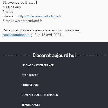
58, avenue de Breteuil
75007 Paris
France
Site web :
https://diaconat.catholique.fr
E-mail :
rf.fec@sserpdrow
Cette politique de cookies a été synchronisée avec
cookiedatabase.org
le 13 avril 2021.
Diaconat aujourd'hui
LE DIACONAT EN FRANCE
ETRE DIACRE
POUR SERVIR
DEVENIR DIACRE PERMANENT
TÉMOIGNAGES