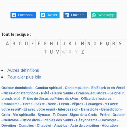
Facebook
Twitter
Linkedin
WhatsApp
Tout le lexique :
A
B
C
D
E
F
G
H
I
J
K
L
M
N
O
P
Q
R
S
T
U
V
W
X
Y
Z
Autres définitions
Pour aller plus loin
Oraison dominicale
Combat spirituel
Contemplation
En Esprit et en Vérité
Nicée-Constantinople
Piété
Heure Sainte
Oraison jaculatoire
Seigneur,
prends pitié
Prière de Jésus ou Prière du c½ur
Office des lectures
Embolisme
Tierce
Sexte
None
Leçon
Vêpres
Louanges
‘Et avec
votre esprit’
Et avec votre esprit
Intercession
Benedicite
Bénédiction
Croix
Vie spirituelle
Synaxe
Te Deum
Signe de la Croix
Prière
Oraison
Neuvaine
Office divin
Litanies des Saints
Hésychasme
Doxologie
Dévotion
Complies
Chapelet
Angélus
Acte de contrition
Adoration