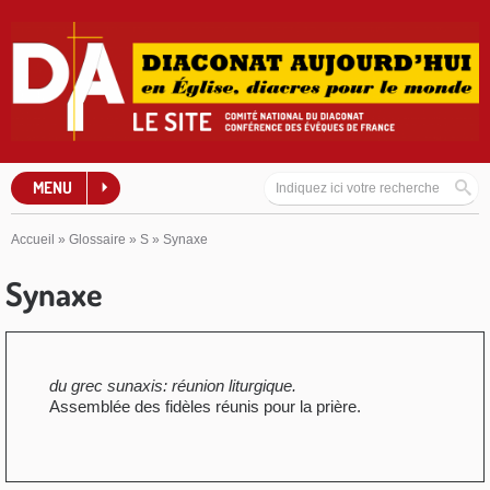
MENU
Accueil
»
Glossaire
»
S
»
Synaxe
Synaxe
du grec sunaxis: réunion liturgique.
Assemblée des fidèles réunis pour la prière.