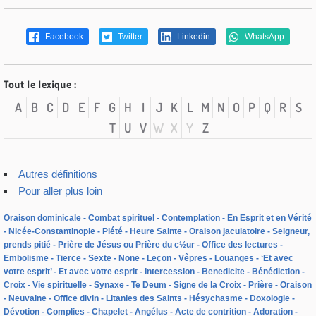
Facebook
Twitter
Linkedin
WhatsApp
Tout le lexique :
A
B
C
D
E
F
G
H
I
J
K
L
M
N
O
P
Q
R
S
T
U
V
W
X
Y
Z
Autres définitions
Pour aller plus loin
Oraison dominicale
Combat spirituel
Contemplation
En Esprit et en Vérité
Nicée-Constantinople
Piété
Heure Sainte
Oraison jaculatoire
Seigneur,
prends pitié
Prière de Jésus ou Prière du c½ur
Office des lectures
Embolisme
Tierce
Sexte
None
Leçon
Vêpres
Louanges
‘Et avec
votre esprit’
Et avec votre esprit
Intercession
Benedicite
Bénédiction
Croix
Vie spirituelle
Synaxe
Te Deum
Signe de la Croix
Prière
Oraison
Neuvaine
Office divin
Litanies des Saints
Hésychasme
Doxologie
Dévotion
Complies
Chapelet
Angélus
Acte de contrition
Adoration