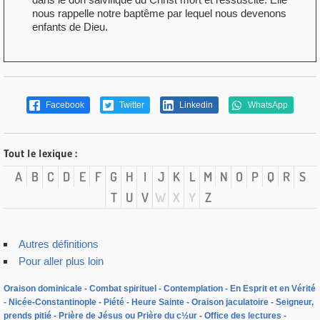
nous rappelle notre baptême par lequel nous devenons
enfants de Dieu.
Facebook
Twitter
Linkedin
WhatsApp
Tout le lexique :
A
B
C
D
E
F
G
H
I
J
K
L
M
N
O
P
Q
R
S
T
U
V
W
X
Y
Z
Autres définitions
Pour aller plus loin
Oraison dominicale
Combat spirituel
Contemplation
En Esprit et en Vérité
Nicée-Constantinople
Piété
Heure Sainte
Oraison jaculatoire
Seigneur,
prends pitié
Prière de Jésus ou Prière du c½ur
Office des lectures