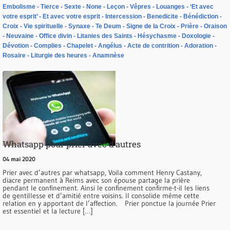
Embolisme
Tierce
Sexte
None
Leçon
Vêpres
Louanges
‘Et avec
votre esprit’
Et avec votre esprit
Intercession
Benedicite
Bénédiction
Croix
Vie spirituelle
Synaxe
Te Deum
Signe de la Croix
Prière
Oraison
Neuvaine
Office divin
Litanies des Saints
Hésychasme
Doxologie
Dévotion
Complies
Chapelet
Angélus
Acte de contrition
Adoration
Rosaire
Liturgie des heures
Anamnèse
Whatsapp pour prier avec d’autres
04 mai 2020
Prier avec d’autres par whatsapp, Voila comment Henry Castany,
diacre permanent à Reims avec son épouse partage la prière
pendant le confinement. Ainsi le confinement confirme-t-il les liens
de gentillesse et d’amitié entre voisins. Il consolide même cette
relation en y apportant de l’affection. Prier ponctue la journée Prier
est essentiel et la lecture […]