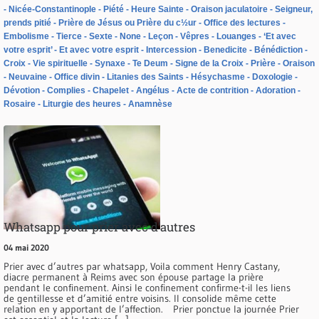
Nicée-Constantinople
Piété
Heure Sainte
Oraison jaculatoire
Seigneur,
prends pitié
Prière de Jésus ou Prière du c½ur
Office des lectures
Embolisme
Tierce
Sexte
None
Leçon
Vêpres
Louanges
‘Et avec
votre esprit’
Et avec votre esprit
Intercession
Benedicite
Bénédiction
Croix
Vie spirituelle
Synaxe
Te Deum
Signe de la Croix
Prière
Oraison
Neuvaine
Office divin
Litanies des Saints
Hésychasme
Doxologie
Dévotion
Complies
Chapelet
Angélus
Acte de contrition
Adoration
Rosaire
Liturgie des heures
Anamnèse
Whatsapp pour prier avec d’autres
04 mai 2020
Prier avec d’autres par whatsapp, Voila comment Henry Castany,
diacre permanent à Reims avec son épouse partage la prière
pendant le confinement. Ainsi le confinement confirme-t-il les liens
de gentillesse et d’amitié entre voisins. Il consolide même cette
relation en y apportant de l’affection. Prier ponctue la journée Prier