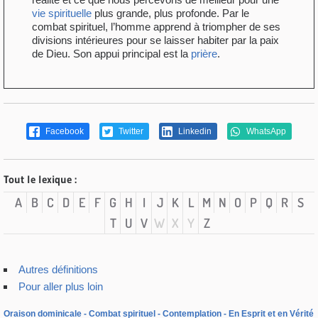
vie spirituelle
plus grande, plus profonde. Par le
combat spirituel, l’homme apprend à triompher de ses
divisions intérieures pour se laisser habiter par la paix
de Dieu. Son appui principal est la
prière
.
Facebook
Twitter
Linkedin
WhatsApp
Tout le lexique :
A
B
C
D
E
F
G
H
I
J
K
L
M
N
O
P
Q
R
S
T
U
V
W
X
Y
Z
Autres définitions
Pour aller plus loin
Oraison dominicale
Combat spirituel
Contemplation
En Esprit et en Vérité