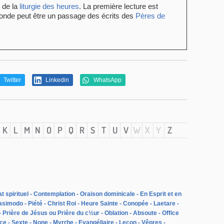
e de la
liturgie des heures
. La première lecture est
conde peut être un passage des écrits des
Pères de
Twitter
Linkedin
WhatsApp
K
L
M
N
O
P
Q
R
S
T
U
V
W
X
Y
Z
 spirituel
Contemplation
Oraison dominicale
En Esprit et en
asimodo
Piété
Christ Roi
Heure Sainte
Conopée
Laetare
Prière de Jésus ou Prière du c½ur
Oblation
Absoute
Office
rce
Sexte
None
Myrrhe
Evangéliaire
Leçon
Vêpres