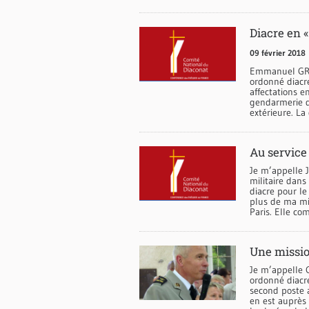
Diacre en «
09 février 2018
Emmanuel GRACI
ordonné diacre
affectations e
gendarmerie du
extérieure. La
Au service
Je m’appelle 
militaire dans
diacre pour le
plus de ma mi
Paris. Elle c
Une missio
Je m’appelle C
ordonné diacre
second poste a
en est auprès 