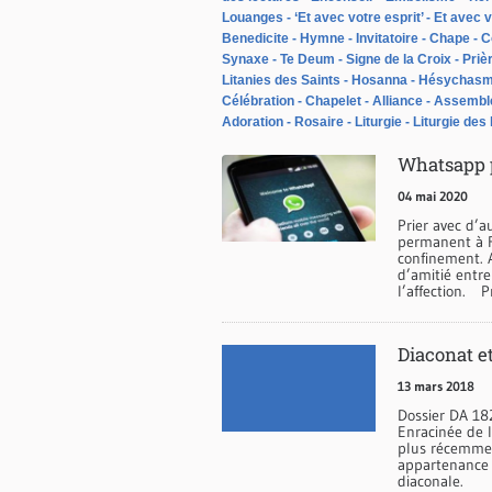
Louanges
‘Et avec votre esprit’
Et avec v
Benedicite
Hymne
Invitatoire
Chape
C
Synaxe
Te Deum
Signe de la Croix
Priè
Litanies des Saints
Hosanna
Hésychas
Célébration
Chapelet
Alliance
Assembl
Adoration
Rosaire
Liturgie
Liturgie des
Whatsapp p
04 mai 2020
Prier avec d’
permanent à R
confinement. A
d’amitié entre
l’affection. P
Diaconat et
13 mars 2018
Dossier DA 18
Enracinée de 
plus récemmen
appartenance à
diaconale.