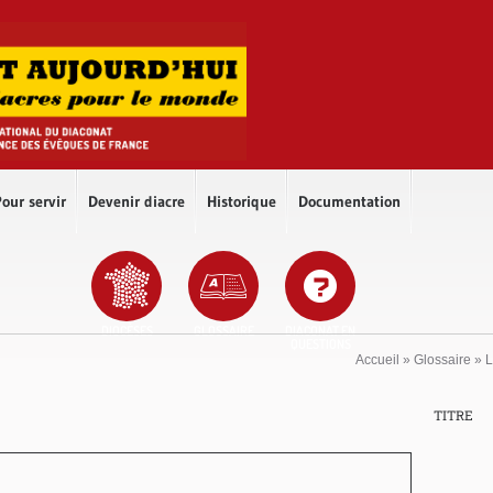
our servir
Devenir diacre
Historique
Documentation
DIOCÈSES
GLOSSAIRE
DIACONAT EN
QUESTIONS
Accueil
»
Glossaire
»
L
TITRE