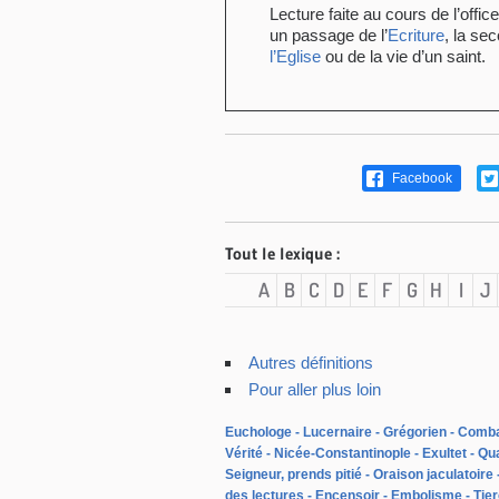
Lecture faite au cours de l’offic
un passage de l’
Ecriture
, la se
l’Eglise
ou de la vie d’un saint.
Facebook
Tout le lexique :
A
B
C
D
E
F
G
H
I
J
Autres définitions
Pour aller plus loin
Euchologe
Lucernaire
Grégorien
Combat
Vérité
Nicée-Constantinople
Exultet
Qu
Seigneur, prends pitié
Oraison jaculatoire
des lectures
Encensoir
Embolisme
Tie