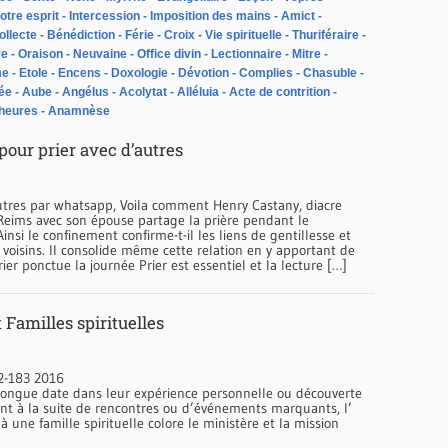
otre esprit
Intercession
Imposition des mains
Amict
ollecte
Bénédiction
Férie
Croix
Vie spirituelle
Thuriféraire
re
Oraison
Neuvaine
Office divin
Lectionnaire
Mitre
me
Etole
Encens
Doxologie
Dévotion
Complies
Chasuble
ée
Aube
Angélus
Acolytat
Alléluia
Acte de contrition
 heures
Anamnèse
our prier avec d’autres
autres par whatsapp, Voila comment Henry Castany, diacre
eims avec son épouse partage la prière pendant le
insi le confinement confirme-t-il les liens de gentillesse et
 voisins. Il consolide même cette relation en y apportant de
rier ponctue la journée Prier est essentiel et la lecture […]
 Familles spirituelles
2-183 2016
longue date dans leur expérience personnelle ou découverte
t à la suite de rencontres ou d’événements marquants, l’
 une famille spirituelle colore le ministère et la mission