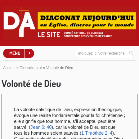
MENU
Accueil
»
Glossaire
»
V
»
Volonté de Dieu
Volonté de Dieu
La volonté salvifique de Dieu, expression théologique,
évoque une réalité fondamentale pour la foi chrétienne ;
elle signifie que tout homme, s’il accepte, peut être
sauvé. (
Jean 6; 40
), car la volonté de Dieu est que
tous les hommes soient sauvés (
1 Timothée 2, 4
).
C’est cette volonté de salut, de communion avec Dieu