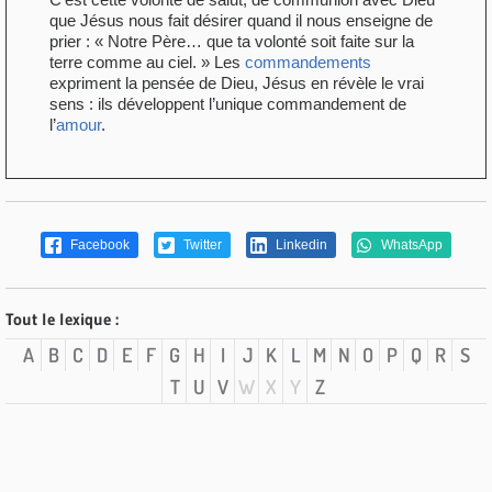
que Jésus nous fait désirer quand il nous enseigne de
prier : « Notre Père… que ta volonté soit faite sur la
terre comme au ciel. » Les
commandements
expriment la pensée de Dieu, Jésus en révèle le vrai
sens : ils développent l’unique commandement de
l’
amour
.
Facebook
Twitter
Linkedin
WhatsApp
Tout le lexique :
A
B
C
D
E
F
G
H
I
J
K
L
M
N
O
P
Q
R
S
T
U
V
W
X
Y
Z