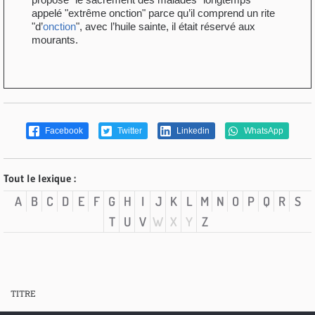
appelé "extrême onction" parce qu’il comprend un rite
"d’
onction
", avec l’huile sainte, il était réservé aux
mourants.
Facebook
Twitter
Linkedin
WhatsApp
Tout le lexique :
A
B
C
D
E
F
G
H
I
J
K
L
M
N
O
P
Q
R
S
T
U
V
W
X
Y
Z
TITRE