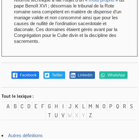
pape Benoît XVI ; désormais le tribunal de la Rote
romaine sera compétent en matière de dispense d’un
mariage valide et non consommé ainsi que pour les
causes de nullité de l’ordination sacerdotale et
diaconale. Ces domaines étaient gérés avant par la
Congrégation pour le Culte divin et la discipline des
sacrements.
Facebook
Twitter
Linkedin
WhatsApp
Tout le lexique :
A
B
C
D
E
F
G
H
I
J
K
L
M
N
O
P
Q
R
S
T
U
V
W
X
Y
Z
Autres définitions