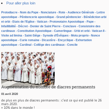
Pour aller plus loin
Protodiacre
Nom du Pape
Nonciature
Rote
Audience Générale
Lettre
apostolique
Pénitencerie apostolique
Grand pénitencier
Bénédiction urbi
et orbi
Etats de l’Eglise
Vatican
Protonotaire Apostolique
Pape
Infaillibilité
Décret
Denier de Saint Pierre
Conclave
Consistoire des
cardinaux
Constitution Apostolique
Camerlingue
Urbi et orbi
Vatican II
Visite ad limina
Saint-Siège
Synode d’Évêques
Motu proprio
Nonce
apostolique
Curie romaine
Dicastère
Encyclique
Exhortation
apostolique
Cardinal
Collège des cardinaux
Concile
Augmentation du nombre de diacres permanents
01 avril 2020
de plus en plus de diacres permanents : c’est ce qui est publié le 26
mars 2020.
+ 10% dans le monde !