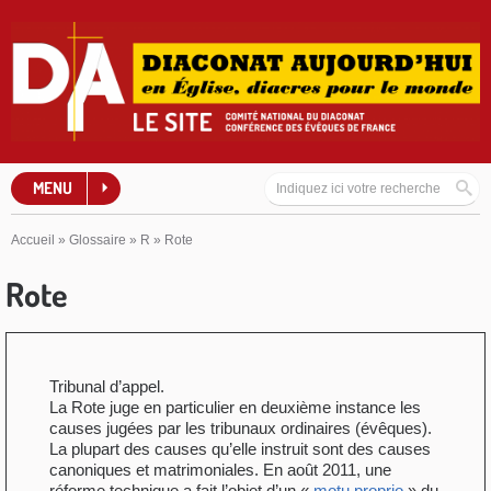
MENU
Accueil
»
Glossaire
»
R
»
Rote
Rote
Tribunal d’appel.
La Rote juge en particulier en deuxième instance les
causes jugées par les tribunaux ordinaires (évêques).
La plupart des causes qu’elle instruit sont des causes
canoniques et matrimoniales. En août 2011, une
réforme technique a fait l’objet d’un «
motu proprio
» du