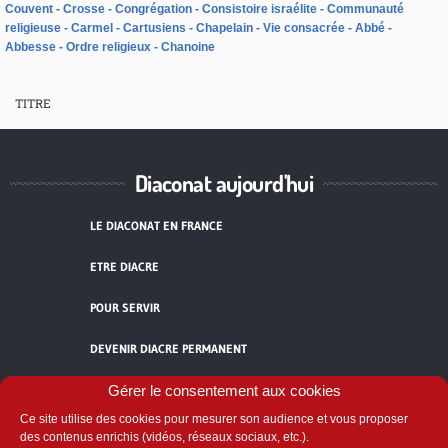
Couvent
Crosse
Congrégation
Consistoire israélite
Communauté
religieuse
Carmel
Cartusiens
Chapelain
Vie consacrée
Abbé
Abbesse
Ordre religieux
Chanoine
TITRE
Diaconat aujourd'hui
LE DIACONAT EN FRANCE
ETRE DIACRE
POUR SERVIR
DEVENIR DIACRE PERMANENT
TÉMOIGNAGES
Gérer le consentement aux cookies
Ce site utilise des cookies pour mesurer son audience et vous proposer
ACCUEIL
des contenus enrichis (vidéos, réseaux sociaux, etc.).