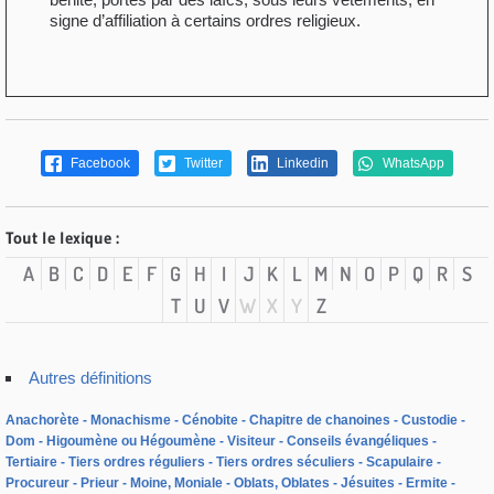
signe d’affiliation à certains ordres religieux.
Facebook
Twitter
Linkedin
WhatsApp
Tout le lexique :
A
B
C
D
E
F
G
H
I
J
K
L
M
N
O
P
Q
R
S
T
U
V
W
X
Y
Z
Autres définitions
Anachorète
Monachisme
Cénobite
Chapitre de chanoines
Custodie
Dom
Higoumène ou Hégoumène
Visiteur
Conseils évangéliques
Tertiaire
Tiers ordres réguliers
Tiers ordres séculiers
Scapulaire
Procureur
Prieur
Moine, Moniale
Oblats, Oblates
Jésuites
Ermite