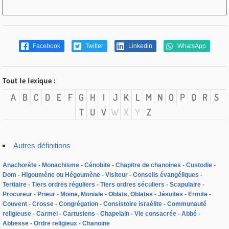
Facebook
Twitter
Linkedin
WhatsApp
Tout le lexique :
A
B
C
D
E
F
G
H
I
J
K
L
M
N
O
P
Q
R
S
T
U
V
W
X
Y
Z
Autres définitions
Anachorète
Monachisme
Cénobite
Chapitre de chanoines
Custodie
Dom
Higoumène ou Hégoumène
Visiteur
Conseils évangéliques
Tertiaire
Tiers ordres réguliers
Tiers ordres séculiers
Scapulaire
Procureur
Prieur
Moine, Moniale
Oblats, Oblates
Jésuites
Ermite
Couvent
Crosse
Congrégation
Consistoire israélite
Communauté
religieuse
Carmel
Cartusiens
Chapelain
Vie consacrée
Abbé
Abbesse
Ordre religieux
Chanoine