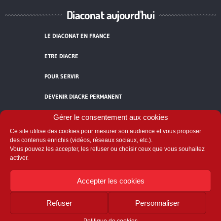
Diaconat aujourd'hui
LE DIACONAT EN FRANCE
ETRE DIACRE
POUR SERVIR
DEVENIR DIACRE PERMANENT
TÉMOIGNAGES
Gérer le consentement aux cookies
Ce site utilise des cookies pour mesurer son audience et vous proposer
ACCUEIL
des contenus enrichis (vidéos, réseaux sociaux, etc.).
Vous pouvez les accepter, les refuser ou choisir ceux que vous souhaitez
activer.
Accepter les cookies
Refuser
Personnaliser
Comité National du Diaconat
58 avenue de Breteuil - 75007 Paris