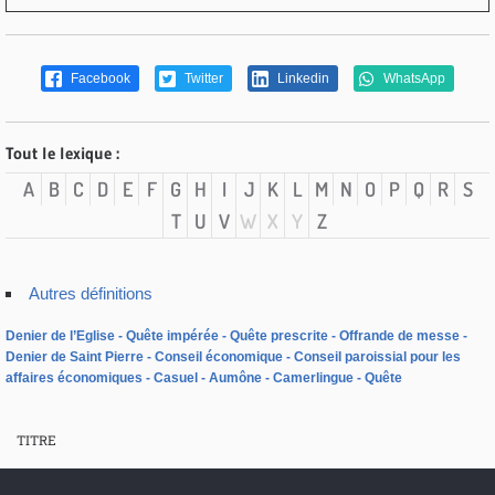
Facebook
Twitter
Linkedin
WhatsApp
Tout le lexique :
A
B
C
D
E
F
G
H
I
J
K
L
M
N
O
P
Q
R
S
T
U
V
W
X
Y
Z
Autres définitions
Denier de l’Eglise
Quête impérée
Quête prescrite
Offrande de messe
Denier de Saint Pierre
Conseil économique
Conseil paroissial pour les
affaires économiques
Casuel
Aumône
Camerlingue
Quête
TITRE