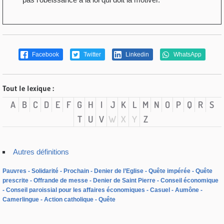
Facebook
Twitter
Linkedin
WhatsApp
Tout le lexique :
A
B
C
D
E
F
G
H
I
J
K
L
M
N
O
P
Q
R
S
T
U
V
W
X
Y
Z
Autres définitions
Pauvres
Solidarité
Prochain
Denier de l’Eglise
Quête impérée
Quête
prescrite
Offrande de messe
Denier de Saint Pierre
Conseil économique
Conseil paroissial pour les affaires économiques
Casuel
Aumône
Camerlingue
Action catholique
Quête