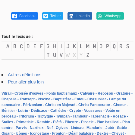
Facebook
Twitter
Linkedin
WhatsApp
Tout le lexique :
A
B
C
D
E
F
G
H
I
J
K
L
M
N
O
P
Q
R
S
T
U
V
W
X
Y
Z
Autres définitions
Pour aller plus loin
Vitrail
Croisée d’ogives
Fonts baptismaux
Calvaire
Reposoir
Oratoire
Chapelle
Transept
Piscine
Baptistère
Enfeu
Chasublier
Lampe du
sanctuaire
Périzonium
Christ en Majesté
Christ Pantocrator
Choeur
Bénitier
Lutrin
Dédicace
Cathèdre
Crypte
Voussures
Voûte en
berceau
Triforium
Triptyque
Tympan
Tambour
Tabernacle
Rosace
Stalles
Primatiale
Retable
Piétà
Pilastre
Pinacle
Plan basilical
Plan
centre
Parvis
Narthex
Nef
Ogives
Linteau
Mandorle
Jubé
Gable
Gisant
Icônes
Iconostase
Fronton
Déambulatoire
Dextre
Chevet