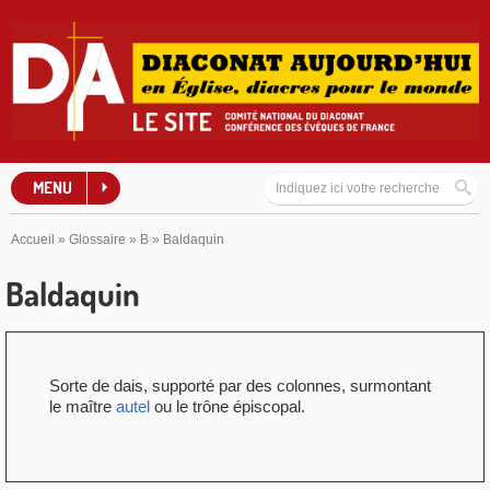
MENU
Accueil
»
Glossaire
»
B
»
Baldaquin
Baldaquin
Sorte de dais, supporté par des colonnes, surmontant
le maître
autel
ou le trône épiscopal.