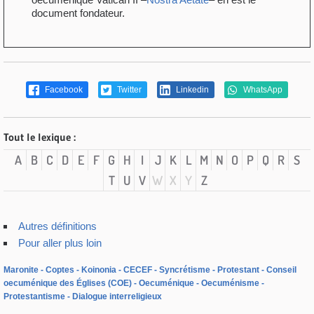
document fondateur.
Facebook
Twitter
Linkedin
WhatsApp
Tout le lexique :
A
B
C
D
E
F
G
H
I
J
K
L
M
N
O
P
Q
R
S
T
U
V
W
X
Y
Z
Autres définitions
Pour aller plus loin
Maronite
Coptes
Koinonia
CECEF
Syncrétisme
Protestant
Conseil
oecuménique des Églises (COE)
Oecuménique
Oecuménisme
Protestantisme
Dialogue interreligieux