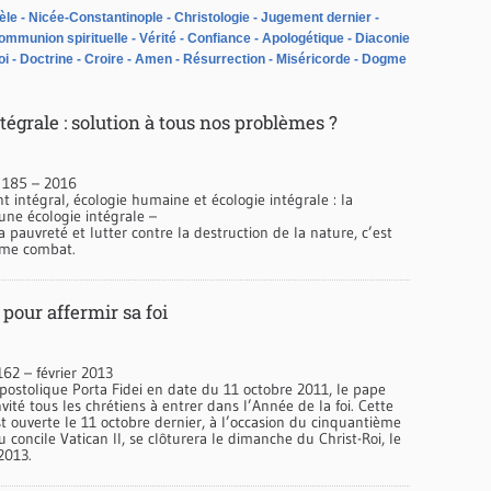
èle
Nicée-Constantinople
Christologie
Jugement dernier
ommunion spirituelle
Vérité
Confiance
Apologétique
Diaconie
oi
Doctrine
Croire
Amen
Résurrection
Miséricorde
Dogme
tégrale : solution à tous nos problèmes ?
 185 – 2016
intégral, écologie humaine et écologie intégrale : la
une écologie intégrale –
la pauvreté et lutter contre la destruction de la nature, c’est
ême combat.
pour affermir sa foi
62 – février 2013
apostolique Porta Fidei en date du 11 octobre 2011, le pape
nvité tous les chrétiens à entrer dans l’Année de la foi. Cette
t ouverte le 11 octobre dernier, à l’occasion du cinquantième
u concile Vatican II, se clôturera le dimanche du Christ-Roi, le
2013.