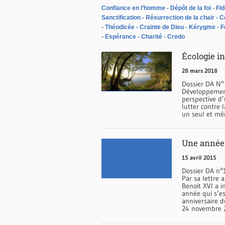
Confiance en l’homme
Dépôt de la foi
Fid
Sanctification
Résurrection de la chair
C
Théodicée
Crainte de Dieu
Kérygme
F
Espérance
Charité
Credo
Écologie in
28 mars 2018
Dossier DA N°
Développement 
perspective d’
lutter contre 
un seul et m
Une année 
15 avril 2015
Dossier DA n°1
Par sa lettre 
Benoit XVI a i
année qui s’es
anniversaire d
24 novembre 