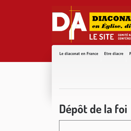
Accès direct au contenu
Accès direct à la recherche
Accès direct au menu
Le diaconat en France
Etre diacre
P
Dépôt de la foi