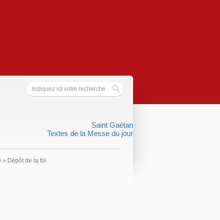
Saint Gaétan
Textes de la Messe du jour
D
»
Dépôt de la foi