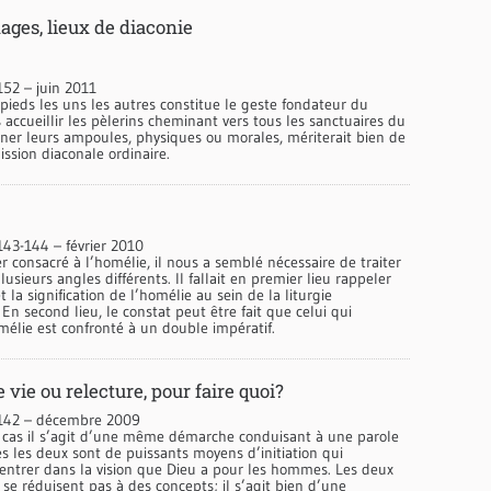
ages, lieux de diaconie
152 – juin 2011
s pieds les uns les autres constitue le geste fondateur du
s accueillir les pèlerins cheminant vers tous les sanctuaires du
ner leurs ampoules, physiques ou morales, mériterait bien de
ssion diaconale ordinaire.
143-144 – février 2010
r consacré à l’homélie, il nous a semblé nécessaire de traiter
lusieurs angles différents. Il fallait en premier lieu rappeler
 la signification de l’homélie au sein de la liturgie
 En second lieu, le constat peut être fait que celui qui
élie est confronté à un double impératif.
 vie ou relecture, pour faire quoi?
°142 – décembre 2009
 cas il s’agit d’une même démarche conduisant à une parole
tes les deux sont de puissants moyens d’initiation qui
entrer dans la vision que Dieu a pour les hommes. Les deux
e réduisent pas à des concepts; il s’agit bien d’une