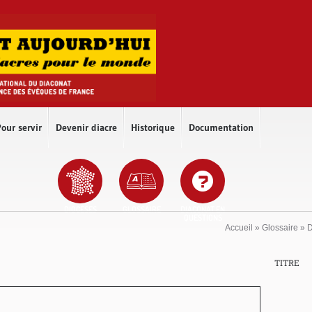
our servir
Devenir diacre
Historique
Documentation
DIOCÈSES
GLOSSAIRE
DIACONAT EN
QUESTIONS
Accueil
»
Glossaire
»
TITRE