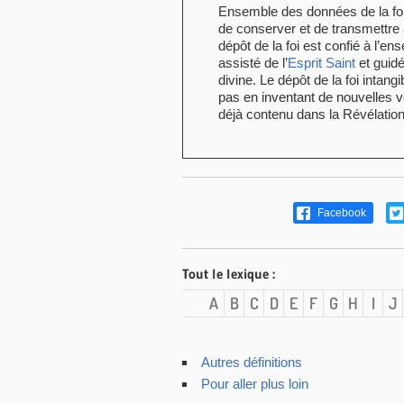
Ensemble des données de la fo
de conserver et de transmettre 
dépôt de la foi est confié à l’en
assisté de l’
Esprit Saint
et guidé
divine. Le dépôt de la foi intan
pas en inventant de nouvelles 
déjà contenu dans la Révélation
Facebook
Tout le lexique :
A
B
C
D
E
F
G
H
I
J
Autres définitions
Pour aller plus loin