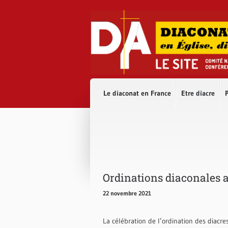
Accès direct au contenu
Accès direct à la recherche
Accès direct au menu
Le diaconat en France
Etre diacre
P
Ordinations diaconales a
22 novembre 2021
La célébration de l’ordination des diacr