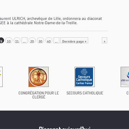
aurent ULRICH, archevêque de Lille, ordonnera au diaconat
E à la cathédrale Notre-Dame-de-la-Treille.
9
10
11
…
20
30
40
…
Dernière page »
»
CONGRÉGATION POUR LE
SECOURS CATHOLIQUE
C
CLERGÉ
Diaconat aujourd'hui