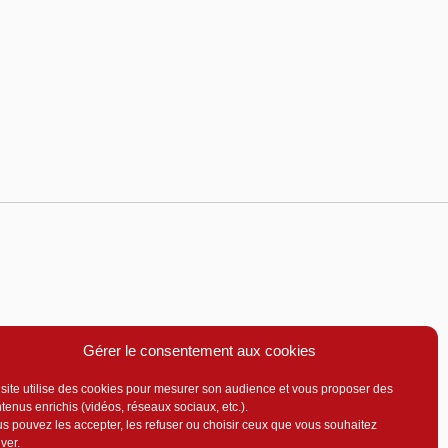
Gérer le consentement aux cookies
site utilise des cookies pour mesurer son audience et vous proposer des
tenus enrichis (vidéos, réseaux sociaux, etc.).
s pouvez les accepter, les refuser ou choisir ceux que vous souhaitez
iver.