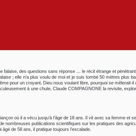
e falaise, des questions sans réponse … le récit étrange et pénétran
 falaise ; elle n’a plus voulu de moi et je suis tombé 50 mètres plus 
même pour un croyant. Dieu nous voulant libre, pourquoi se mêlerait-il
culeusement à une chute, Claude COMPAGNONE la revisite, explorant l
çon où il a vécu jusqu’à l’âge de 18 ans. Il vit avec sa femme et ses
ur de nombreuses publications scientifiques sur les pratiques des agricu
 âgé de 58 ans, il pratique toujours l’escalade.