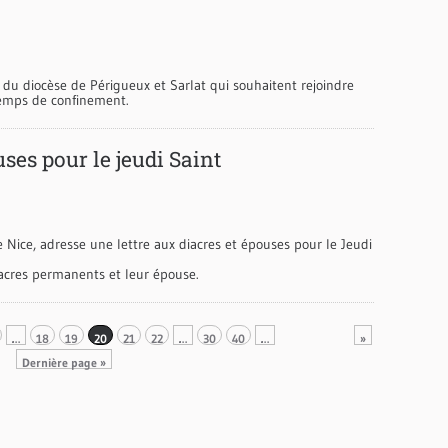
 du diocèse de Périgueux et Sarlat qui souhaitent rejoindre
temps de confinement.
uses pour le jeudi Saint
ce, adresse une lettre aux diacres et épouses pour le Jeudi
diacres permanents et leur épouse.
…
18
19
20
21
22
…
30
40
…
»
Dernière page »