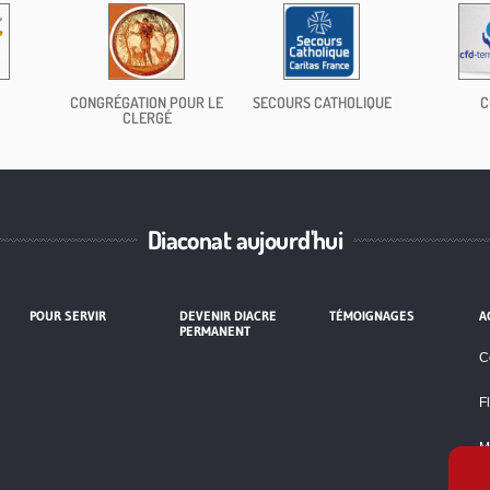
CONGRÉGATION POUR LE
SECOURS CATHOLIQUE
C
CLERGÉ
Diaconat aujourd'hui
POUR SERVIR
DEVENIR DIACRE
TÉMOIGNAGES
A
PERMANENT
C
F
M