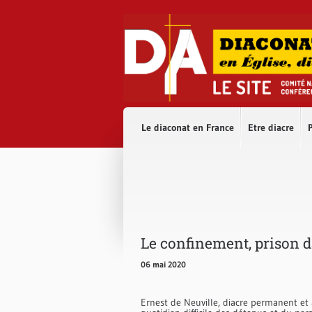
Accès direct au contenu
Accès direct à la recherche
Accès direct au menu
Le diaconat en France
Etre diacre
P
Le confinement, prison d
06 mai 2020
Ernest de Neuville, diacre permanent et