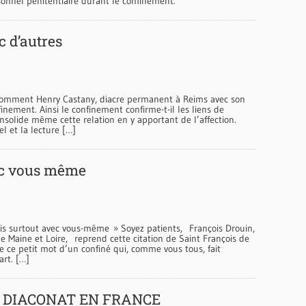
sonnel pénitentiaire durant le confinement.
 d’autres
 comment Henry Castany, diacre permanent à Reims avec son
nement. Ainsi le confinement confirme-t-il les liens de
 consolide même cette relation en y apportant de l’affection.
el et la lecture […]
vec vous même
is surtout avec vous-même » Soyez patients, François Drouin,
e Maine et Loire, reprend cette citation de Saint François de
ire ce petit mot d’un confiné qui, comme vous tous, fait
art. […]
U DIACONAT EN FRANCE