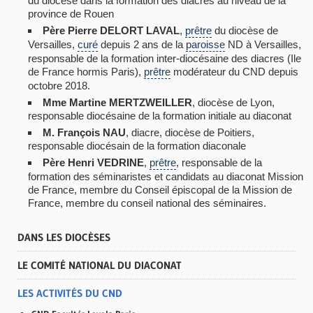
du diocèse dans la formation des diacres au niveau de la
province de Rouen
Père
Pierre DELORT LAVAL
,
prêtre
du diocèse de
Versailles,
curé
depuis 2 ans de la
paroisse
ND à Versailles,
responsable de la formation inter-diocésaine des diacres (Ile
de France hormis Paris),
prêtre
modérateur du CND depuis
octobre 2018.
Mme
Martine MERTZWEILLER
, diocèse de Lyon,
responsable diocésaine de la formation initiale au diaconat
M.
François NAU
, diacre, diocèse de Poitiers,
responsable diocésain de la formation diaconale
Père
Henri VEDRINE
,
prêtre
, responsable de la
formation des séminaristes et candidats au diaconat Mission
de France, membre du Conseil épiscopal de la Mission de
France, membre du conseil national des séminaires.
DANS LES DIOCÈSES
LE COMITÉ NATIONAL DU DIACONAT
LES ACTIVITÉS DU CND