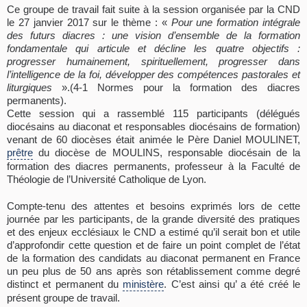
Ce groupe de travail fait suite à la session organisée par la CND
le 27 janvier 2017 sur le thème : «
Pour une formation intégrale
des futurs diacres : une vision d’ensemble de la formation
fondamentale qui articule et décline les quatre objectifs :
progresser humainement, spirituellement, progresser dans
l’intelligence de la foi, développer des compétences pastorales et
liturgiques
».(4-1 Normes pour la formation des diacres
permanents).
Cette session qui a rassemblé 115 participants (délégués
diocésains au diaconat et responsables diocésains de formation)
venant de 60 diocèses était animée le Père Daniel MOULINET,
prêtre
du diocèse de MOULINS, responsable diocésain de la
formation des diacres permanents, professeur à la Faculté de
Théologie de l’Université Catholique de Lyon.
Compte-tenu des attentes et besoins exprimés lors de cette
journée par les participants, de la grande diversité des pratiques
et des enjeux ecclésiaux le CND a estimé qu’il serait bon et utile
d’approfondir cette question et de faire un point complet de l’état
de la formation des candidats au diaconat permanent en France
un peu plus de 50 ans après son rétablissement comme degré
distinct et permanent du
ministère
. C’est ainsi qu’ a été créé le
présent groupe de travail.