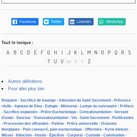
Facebook
Twitter
Linkedin
WhatsApp
Tout le lexique :
A
B
C
D
E
F
G
H
I
J
K
L
M
N
O
P
Q
R
S
T
U
V
W
X
Y
Z
Autres définitions
Pour aller plus loin
Requiem
Sacrifice de louange
Adoration du Saint Sacrement
Présence
réelle
Agneau de Dieu
Eulogie
Mémorial
Lampe du sanctuaire
Préface
Sacrifice expiatoire
Prière Eucharistique
Consubstantiation
Servant
d’autel
Sanctus
Transsubstantiation
Vin
Saint-Sacrement
Purificatoire
Procession des offrandes
Patène
Prière universelle
Oraisons
liturgiques
Pain consacré, pain eucharistique
Offertoire
Kyrie eleison
Missel
Intinction
Hostie
Épiclèse
Corporal
Custode
Communion