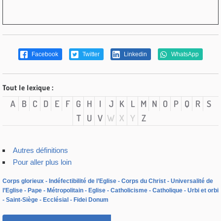
Facebook
Twitter
Linkedin
WhatsApp
Tout le lexique :
A
B
C
D
E
F
G
H
I
J
K
L
M
N
O
P
Q
R
S
T
U
V
W
X
Y
Z
Autres définitions
Pour aller plus loin
Corps glorieux
Indéfectibilité de l’Eglise
Corps du Christ
Universalité de
l’Eglise
Pape
Métropolitain
Eglise
Catholicisme
Catholique
Urbi et orbi
Saint-Siège
Ecclésial
Fidei Donum