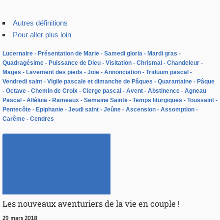
Autres définitions
Pour aller plus loin
Lucernaire
Présentation de Marie
Samedi gloria
Mardi gras
Quadragésime
Puissance de Dieu
Visitation
Chrismal
Chandeleur
Mages
Lavement des pieds
Joie
Annonciation
Triduum pascal
Vendredi saint
Vigile pascale et dimanche de Pâques
Quarantaine
Pâque
Octave
Chemin de Croix
Cierge pascal
Avent
Abstinence
Agneau
Pascal
Alléluia
Rameaux
Semaine Sainte
Temps liturgiques
Toussaint
Pentecôte
Epiphanie
Jeudi saint
Jeûne
Ascension
Assomption
Carême
Cendres
Les nouveaux aventuriers de la vie en couple !
29 mars 2018