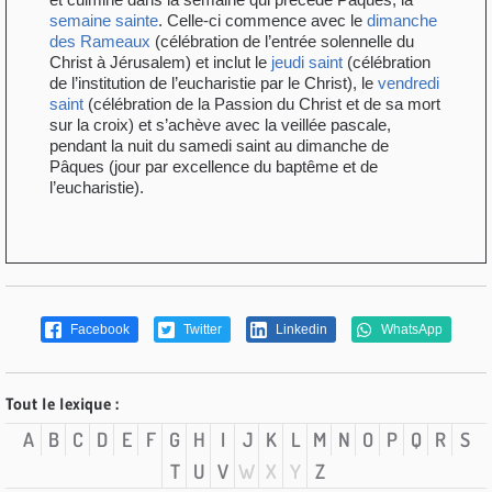
semaine sainte
. Celle-ci commence avec le
dimanche
des Rameaux
(célébration de l’entrée solennelle du
Christ à Jérusalem) et inclut le
jeudi saint
(célébration
de l’institution de l’eucharistie par le Christ), le
vendredi
saint
(célébration de la Passion du Christ et de sa mort
sur la croix) et s’achève avec la veillée pascale,
pendant la nuit du samedi saint au dimanche de
Pâques (jour par excellence du baptême et de
l’eucharistie).
Facebook
Twitter
Linkedin
WhatsApp
Tout le lexique :
A
B
C
D
E
F
G
H
I
J
K
L
M
N
O
P
Q
R
S
T
U
V
W
X
Y
Z