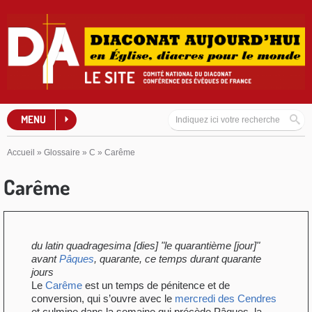
MENU
Accueil
»
Glossaire
»
C
»
Carême
Carême
du latin quadragesima [dies] "le quarantième [jour]"
avant
Pâques
, quarante, ce temps durant quarante
jours
Le
Carême
est un temps de pénitence et de
conversion, qui s’ouvre avec le
mercredi des Cendres
et culmine dans la semaine qui précède Pâques, la