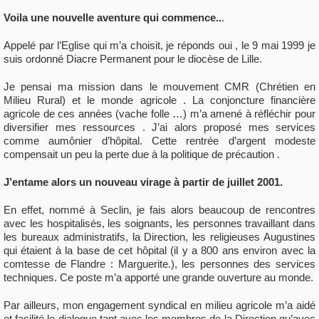
Voila une nouvelle aventure qui commence..
.
Appelé par l’Eglise qui m’a choisit, je réponds oui , le 9 mai 1999 je
suis ordonné Diacre Permanent pour le diocèse de Lille.
Je pensai ma mission dans le mouvement CMR (Chrétien en
Milieu Rural) et le monde agricole . La conjoncture financière
agricole de ces années (vache folle …) m’a amené à réfléchir pour
diversifier mes ressources . J’ai alors proposé mes services
comme aumônier d’hôpital. Cette rentrée d’argent modeste
compensait un peu la perte due à la politique de précaution .
J’entame alors un nouveau virage à partir de juillet 2001.
En effet, nommé à Seclin, je fais alors beaucoup de rencontres
avec les hospitalisés, les soignants, les personnes travaillant dans
les bureaux administratifs, la Direction, les religieuses Augustines
qui étaient à la base de cet hôpital (il y a 800 ans environ avec la
comtesse de Flandre : Marguerite.), les personnes des services
techniques. Ce poste m’a apporté une grande ouverture au monde.
Par ailleurs, mon engagement syndical en milieu agricole m’a aidé
et facilité le dialogue tant avec les membres de la Direction qu’avec