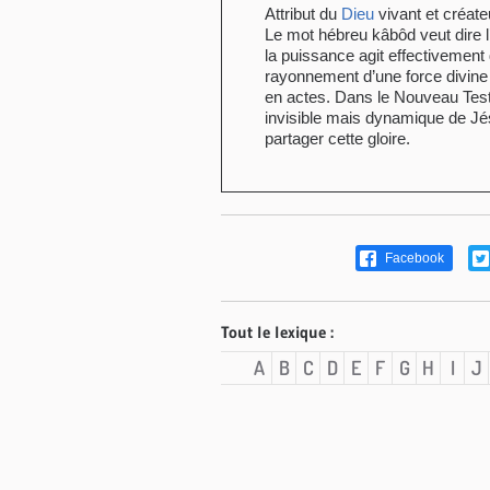
Attribut du
Dieu
vivant et créate
Le mot hébreu kâbôd veut dire l’
la puissance agit effectivement 
rayonnement d’une force divine 
en actes. Dans le Nouveau Testa
invisible mais dynamique de J
partager cette gloire.
Facebook
Tout le lexique :
A
B
C
D
E
F
G
H
I
J