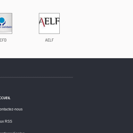
CFD
AELF
CCUEIL
ontactez-nous
lux RSS