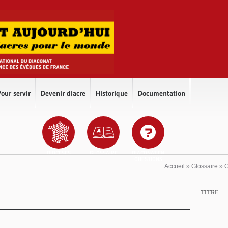
our servir
Devenir diacre
Historique
Documentation
DIOCÈSES
GLOSSAIRE
DIACONAT EN
QUESTIONS
Accueil
»
Glossaire
»
TITRE