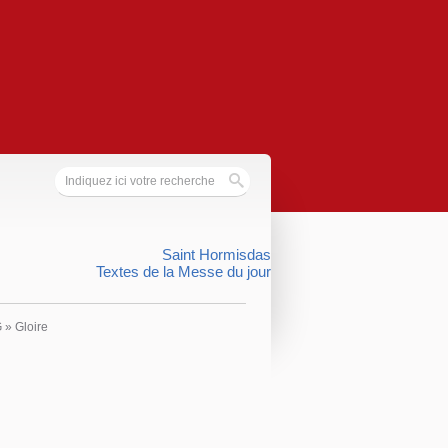
Saint Hormisdas
Textes de la Messe du jour
G
»
Gloire