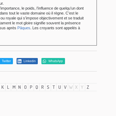
ur.
importance, le poids, l’influence de quelqu’un dont
dans tout le vaste domaine où il règne. C’est le
ou royale qui s’impose objectivement et se traduit
ment le mot gloire signifie souvent la présence
ésus après
Pâques
. Les croyants sont appelés à
Twitter
Linkedin
WhatsApp
K
L
M
N
O
P
Q
R
S
T
U
V
W
X
Y
Z