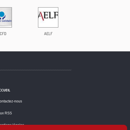
CFD
AELF
CCUEIL
ontactez-nous
lux RSS
entions légales