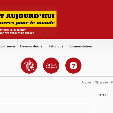
our servir
Devenir diacre
Historique
Documentation
DIOCÈSES
GLOSSAIRE
DIACONAT EN
QUESTIONS
Accueil
»
Glossaire
»
F
TITRE