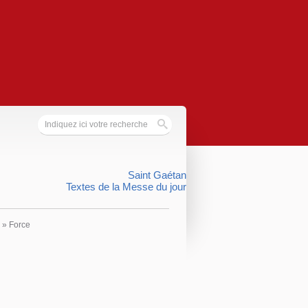
Saint Gaétan
Textes de la Messe du jour
»
Force