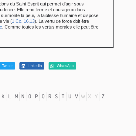
 dons du Saint Esprit qui permet d’agir sous
 prudence. Elle rend ferme et courageux dans
on surmonte la peur, la faiblesse humaine et dispose
e vie (
1 Co. 16,13
). La vertu de force doit être
e
. Comme toutes les vertus morales elle peut être
Twitter
Linkedin
WhatsApp
K
L
M
N
O
P
Q
R
S
T
U
V
W
X
Y
Z