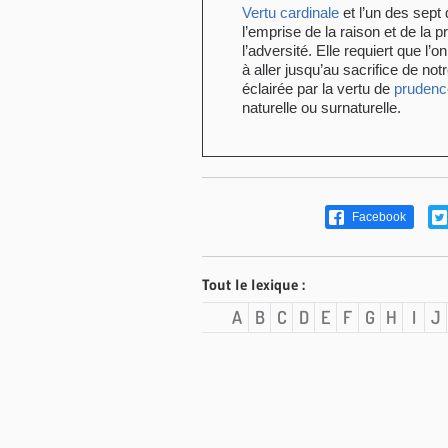
Vertu cardinale
et l’un des sept
l’emprise de la raison et de la
l’adversité. Elle requiert que l’
à aller jusqu’au sacrifice de notr
éclairée par la vertu de
prudenc
naturelle ou surnaturelle.
Facebook
Tout le lexique :
A
B
C
D
E
F
G
H
I
J