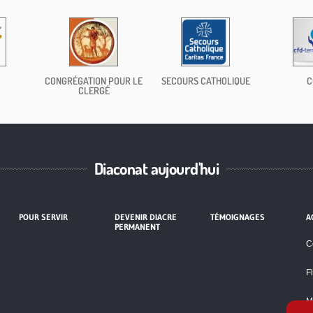
CONGRÉGATION POUR LE
SECOURS CATHOLIQUE
C
CLERGÉ
Diaconat aujourd'hui
POUR SERVIR
DEVENIR DIACRE
TÉMOIGNAGES
A
PERMANENT
C
F
M