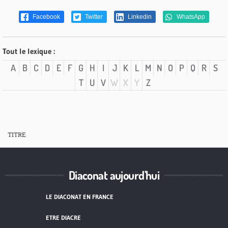
Facebook
Twitter
Linkedin
WhatsApp
Tout le lexique :
A
B
C
D
E
F
G
H
I
J
K
L
M
N
O
P
Q
R
S
T
U
V
W
X
Y
Z
TITRE
Diaconat aujourd'hui
LE DIACONAT EN FRANCE
ETRE DIACRE