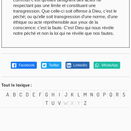
respectant pas une limite et constituant une
transgression. Que celle-ci soit offense à Dieu, c’est le
péché; ou qu’elle soit transgression d’une norme, d’une
éthique ou acte répréhensible aux yeux de la
conscience: c’est la faute. C’est Dieu qui nous révèle
notre péché et non la loi qui ne révèle que nos fautes.
Facebook
Twitter
Linkedin
WhatsApp
Tout le lexique :
A
B
C
D
E
F
G
H
I
J
K
L
M
N
O
P
Q
R
S
T
U
V
W
X
Y
Z