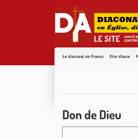
Accès direct au contenu
Accès direct à la recherche
Accès direct au menu
Le diaconat en France
Etre diacre
P
Don de Dieu