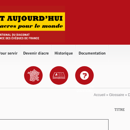
our servir
Devenir diacre
Historique
Documentation
DIOCÈSES
GLOSSAIRE
DIACONAT EN
QUESTIONS
Accueil
»
Glossaire
»
TITRE