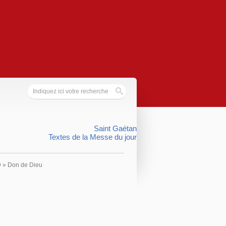
Saint Gaétan
Textes de la Messe du jour
D
»
Don de Dieu