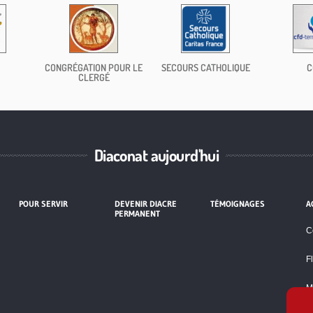
CONGRÉGATION POUR LE
SECOURS CATHOLIQUE
C
CLERGÉ
Diaconat aujourd'hui
POUR SERVIR
DEVENIR DIACRE
TÉMOIGNAGES
A
PERMANENT
C
F
M