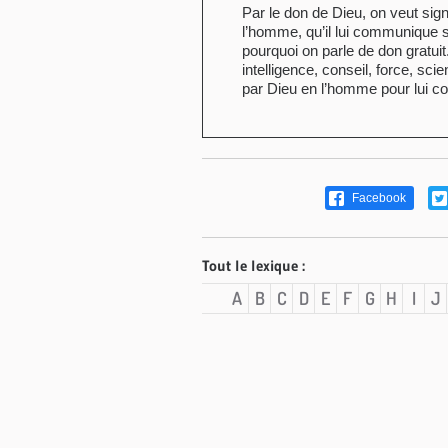
Par le don de Dieu, on veut sign
l’homme, qu’il lui communique 
pourquoi on parle de don gratuit
intelligence, conseil, force, sci
par Dieu en l’homme pour lui 
Facebook
Tout le lexique :
A
B
C
D
E
F
G
H
I
J