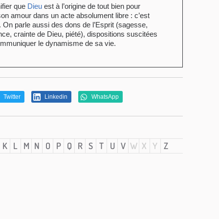
ifier que
Dieu
est à l’origine de tout bien pour
son amour dans un acte absolument libre : c’est
. On parle aussi des dons de l’Esprit (sagesse,
ence, crainte de Dieu, piété), dispositions suscitées
communiquer le dynamisme de sa vie.
Twitter
Linkedin
WhatsApp
K
L
M
N
O
P
Q
R
S
T
U
V
W
X
Y
Z