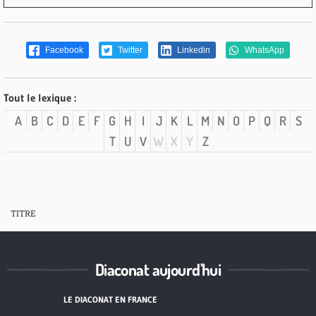
Facebook
Twitter
Linkedin
WhatsApp
Tout le lexique :
A
B
C
D
E
F
G
H
I
J
K
L
M
N
O
P
Q
R
S
T
U
V
W
X
Y
Z
TITRE
Diaconat aujourd'hui
LE DIACONAT EN FRANCE