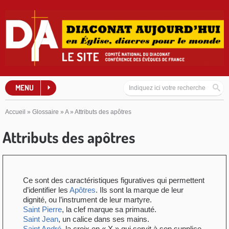
MENU
Accueil
»
Glossaire
»
A
»
Attributs des apôtres
Attributs des apôtres
Ce sont des caractéristiques figuratives qui permettent
d’identifier les
Apôtres
. Ils sont la marque de leur
dignité, ou l’instrument de leur martyre.
Saint Pierre
, la clef marque sa primauté.
Saint Jean
, un calice dans ses mains.
Saint André
, la croix en « X » qui servit à son supplice.