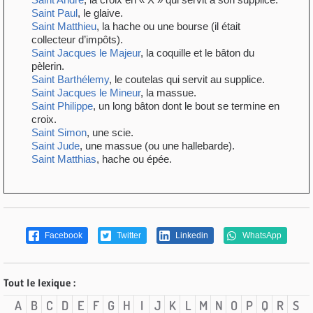
Saint Paul
, le glaive.
Saint Matthieu
, la hache ou une bourse (il était
collecteur d’impôts).
Saint Jacques le Majeur
, la coquille et le bâton du
pèlerin.
Saint Barthélemy
, le coutelas qui servit au supplice.
Saint Jacques le Mineur
, la massue.
Saint Philippe
, un long bâton dont le bout se termine en
croix.
Saint Simon
, une scie.
Saint Jude
, une massue (ou une hallebarde).
Saint Matthias
, hache ou épée.
Facebook
Twitter
Linkedin
WhatsApp
Tout le lexique :
A
B
C
D
E
F
G
H
I
J
K
L
M
N
O
P
Q
R
S