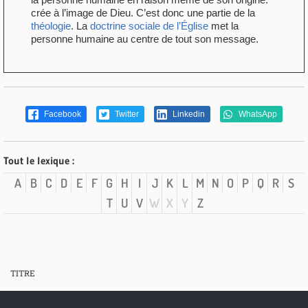
crée à l’image de Dieu. C’est donc une partie de la
théologie
. La
doctrine sociale de l’Église
met la
personne humaine au centre de tout son message.
Facebook
Twitter
Linkedin
WhatsApp
Tout le lexique :
A
B
C
D
E
F
G
H
I
J
K
L
M
N
O
P
Q
R
S
T
U
V
W
X
Y
Z
TITRE