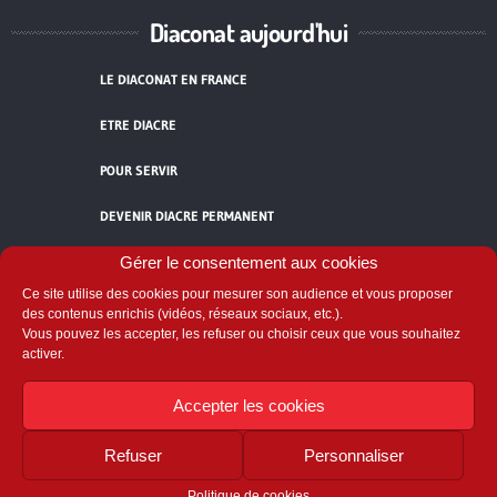
Diaconat aujourd'hui
LE DIACONAT EN FRANCE
ETRE DIACRE
POUR SERVIR
DEVENIR DIACRE PERMANENT
TÉMOIGNAGES
Gérer le consentement aux cookies
Ce site utilise des cookies pour mesurer son audience et vous proposer
ACCUEIL
des contenus enrichis (vidéos, réseaux sociaux, etc.).
Vous pouvez les accepter, les refuser ou choisir ceux que vous souhaitez
activer.
Accepter les cookies
Refuser
Personnaliser
Comité National du Diaconat
58 avenue de Breteuil - 75007 Paris
Politique de cookies