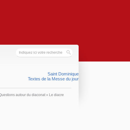
Saint Dominique
Textes de la Messe du jour
Questions autour du diaconat
»
Le diacre