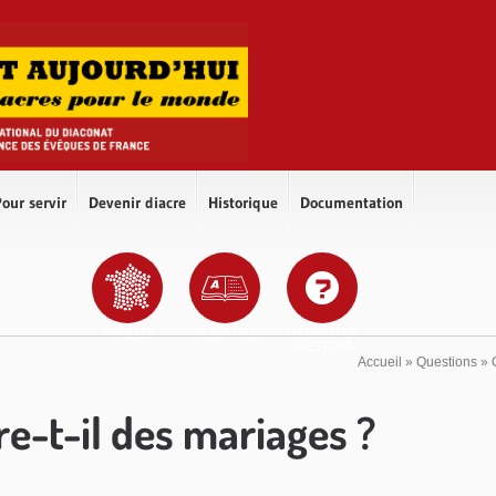
our servir
Devenir diacre
Historique
Documentation
DIOCÈSES
GLOSSAIRE
DIACONAT EN
QUESTIONS
Accueil
»
Questions
»
re-t-il des mariages ?