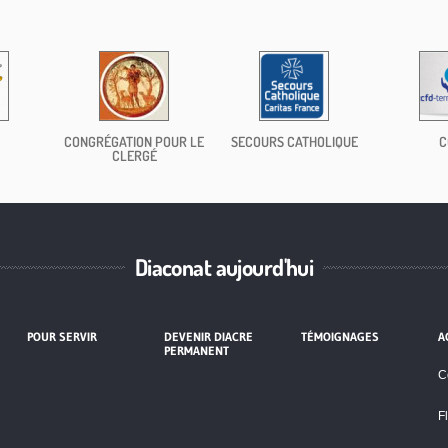
CONGRÉGATION POUR LE
SECOURS CATHOLIQUE
C
CLERGÉ
Diaconat aujourd'hui
POUR SERVIR
DEVENIR DIACRE
TÉMOIGNAGES
A
PERMANENT
C
F