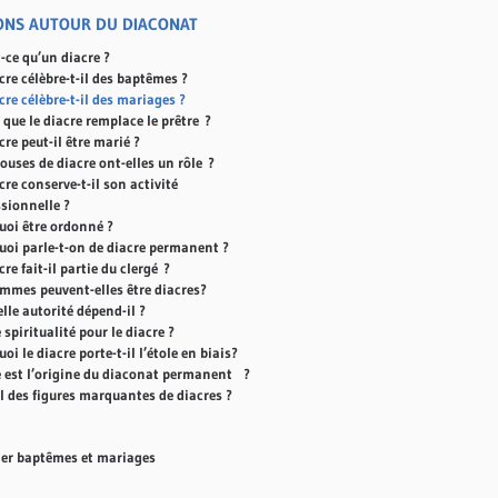
ONS AUTOUR DU DIACONAT
-ce qu’un diacre ?
cre célèbre-t-il des baptêmes ?
cre célèbre-t-il des mariages ?
 que le diacre remplace le prêtre ?
cre peut-il être marié ?
ouses de diacre ont-elles un rôle ?
cre conserve-t-il son activité
ssionnelle ?
uoi être ordonné ?
uoi parle-t-on de diacre permanent ?
cre fait-il partie du clergé ?
emmes peuvent-elles être diacres?
lle autorité dépend-il ?
 spiritualité pour le diacre ?
oi le diacre porte-t-il l’étole en biais?
e est l’origine du diaconat permanent ?
il des figures marquantes de diacres ?
der baptêmes et mariages