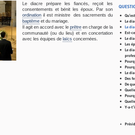
Le diacre prépare les fiancés, reçoit les
QUESTI
consentements et bénit les époux. Par son
ordination
il est ministre des sacrements du
Qu’est
baptême
et du mariage.
Le dia
Il agit en accord avec le
prêtre
en charge de la
Le dia
Est-ce
communauté (ou du lieu) et en concertation
Le dia
avec les équipes de
laïcs
concernées.
Les ép
Le dia
profe
Pourq
Pourq
Le dia
Des f
De que
Quelle
Pourqu
Quell
Y-a-t’
Prési