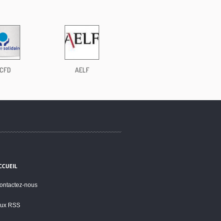
CFD
AELF
CCUEIL
ontactez-nous
lux RSS