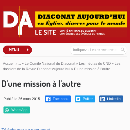
MENU
Accueil
»
...
»
Le Comité National du Diaconat
»
Les médias du CND
»
Les
dossiers de la Revue Diaconat Aujourd’hui
»
D’une mission à l’autre
D’une mission à l’autre
Publié le 26 mars 2015
Facebook
Twitter
Linkedin
WhatsApp
Télécharger ce document