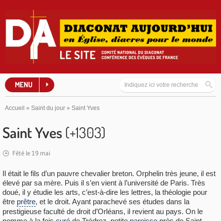
MENU
Accueil
»
Saint du jour
»
Saint Yves
Saint Yves
(+1303)
Fêté le 19 mai
Il était le fils d’un pauvre chevalier breton. Orphelin très jeune, il est
élevé par sa mère. Puis il s’en vient à l’université de Paris. Très
doué, il y étudie les arts, c’est-à-dire les lettres, la théologie pour
être
prêtre
, et le droit. Ayant parachevé ses études dans la
prestigieuse faculté de droit d’Orléans, il revient au pays. On le
nomme à la fois
curé
de Trédrez, petite
paroisse
près de Saint-