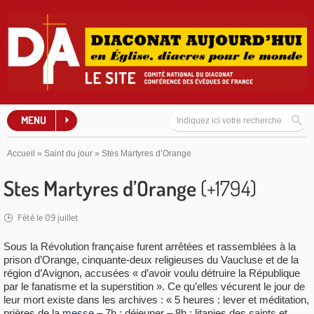
MENU
Accueil
»
Saint du jour
»
Stes Martyres d’Orange
Stes Martyres d’Orange
(+1794)
Fêté le 09 juillet
Sous la Révolution française furent arrêtées et rassemblées à la
prison d’Orange, cinquante-deux religieuses du Vaucluse et de la
région d’Avignon, accusées « d’avoir voulu détruire la République
par le fanatisme et la superstition ». Ce qu’elles vécurent le jour de
leur mort existe dans les archives : « 5 heures : lever et méditation,
prières de la
messe
– 7h : déjeuner – 8h : litanies des saints et