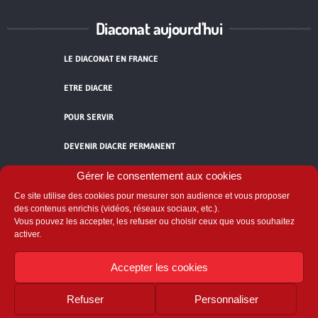
Diaconat aujourd'hui
LE DIACONAT EN FRANCE
ETRE DIACRE
POUR SERVIR
DEVENIR DIACRE PERMANENT
TÉMOIGNAGES
Gérer le consentement aux cookies
Ce site utilise des cookies pour mesurer son audience et vous proposer
ACCUEIL
des contenus enrichis (vidéos, réseaux sociaux, etc.).
Vous pouvez les accepter, les refuser ou choisir ceux que vous souhaitez
activer.
Accepter les cookies
Refuser
Personnaliser
Comité National du Diaconat
58 avenue de Breteuil - 75007 Paris