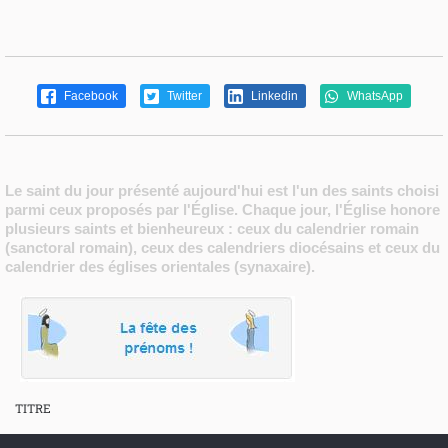
Facebook
Twitter
Linkedin
WhatsApp
Le saint du jour présenté aujourd'hui est l'un des saints choisi
parmi ceux proposés par l'Église. Chaque jour, l'Église honore
plusieurs saints et bienheureux : ceux du calendrier romain
(sanctoral romain), ceux des calendriers diocésains et ceux du
calendrier des églises orientales (synaxaire).
TITRE