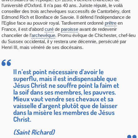
l’université d’Oxford. Il n’a pas 40 ans. Juriste réputé, le voilà
conseiller des trois archevêques successifs de Cantorbéry, dont
Edmond Rich et Boniface de Savoie. Il défend l’indépendance de
l’Eglise face au pouvoir royal. Tardivement ordonné
prêtre
en
France, il est d’abord
curé
de
paroisse
avant de redevenir
chancelier de l’
archevêque
. Promu évêque de Chichester, chef-lieu
du Sussex occidental, il y restera une décennie, persécuté par
Henri III, mais vénéré de ses diocésains.
Il n’est point nécessaire d’avoir le
superflu, mais il est indispensable que
Jésus Christ ne souffre point la faim et
la soif dans ses membres, les pauvres.
Mieux vaut vendre ses chevaux et sa
vaisselle d’argent plutôt que de laisser
dans la misère les membres de Jésus
Christ.
(Saint Richard)